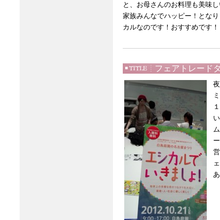
と、お母さんのお料理も美味し
家族みんなでハッピー！となり
カルなのです！おすすめです！
フェアトレード
夜
ミ
１
い
ム
ー
営
ェ
あ