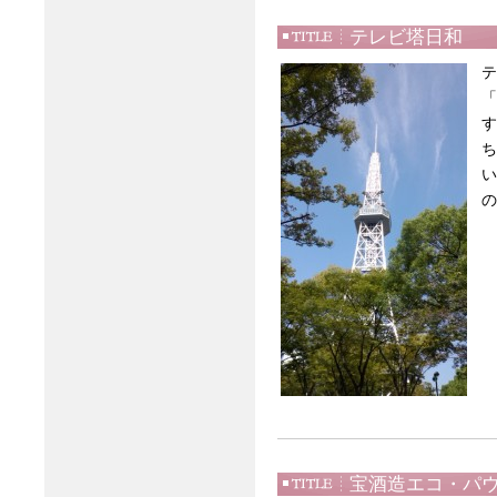
テレビ塔日和
テ
「
す
ち
い
の
宝酒造エコ・パ