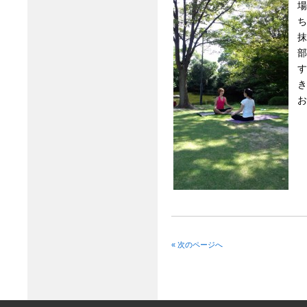
場
ち
抹
部
す
き
お
« 次のページへ