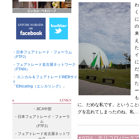
わ
く
に
の
来
え
た
・日本フェアトレード・フォーラム
イ
（FTFJ）
に
・フェアトレード名古屋ネットワーク
だ
（FTNN）
売
・ エシカル＆フェアトレードWEBサイ
ト
た
「Ethicaling（エシカリング）」
ー
も
に、だめな私です。ということ
・JICA中部
グを忘れてしまったのね、私…
・日本フェアトレード・フォーラ
ム
（FTFJ）
・フェアトレード名古屋ネットワ
モリコロパーク
ーク