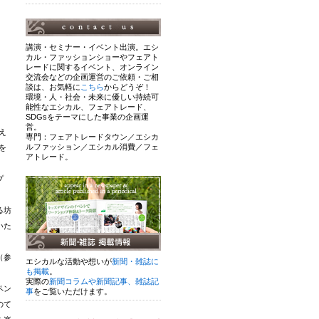
講演・セミナー・イベント出演。エシ
カル・ファッションショーやフェアト
レードに関するイベント、オンライン
交流会などの企画運営のご依頼・ご相
談は、お気軽に
こちら
からどうぞ！
環境・人・社会・未来に優しい持続可
能性なエシカル、フェアトレード、
SDGsをテーマにした事業の企画運
営。
え
専門：フェアトレードタウン／エシカ
ルファッション／エシカル消費／フェ
を
アトレード。
プ
る坊
いた
（参
エシカルな活動や想いが
新聞・雑誌に
も掲載
。
実際の
新聞コラムや新聞記事、雑誌記
ペン
事
をご覧いただけます。
のて