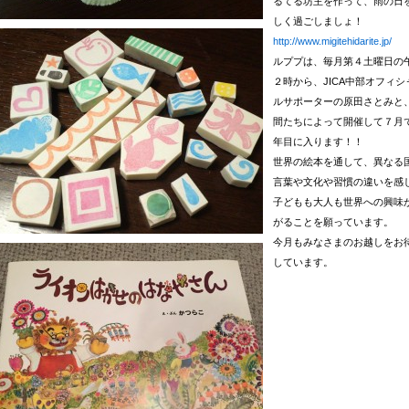
るてる坊主を作って、雨の日
しく過ごしましょ！
http://www.migitehidarite.jp/
ルププは、毎月第４土曜日の
２時から、JICA中部オフィシ
ルサポーターの原田さとみと
間たちによって開催して７月
年目に入ります！！
世界の絵本を通して、異なる
言葉や文化や習慣の違いを感
子どもも大人も世界への興味
がることを願っています。
今月もみなさまのお越しをお
しています。