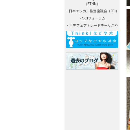
（FTNN）
・日本エシカル推進協議会（JEI）
・SCIフォーラム
・世界フェアトレードデーなごや