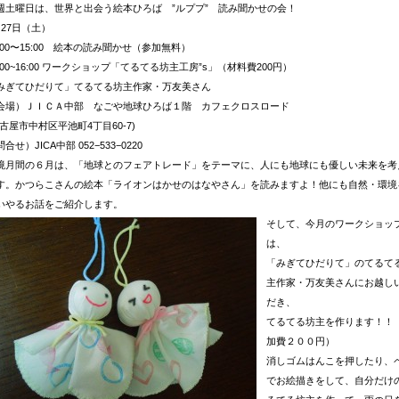
週土曜日は、世界と出会う絵本ひろば ”ルププ” 読み聞かせの会！
月27日（土）
4:00〜15:00 絵本の読み聞かせ（参加無料）
5:00~16:00 ワークショップ「てるてる坊主工房”s」（材料費200円）
みぎてひだりて」てるてる坊主作家・万友美さん
会場）ＪＩＣＡ中部 なごや地球ひろば１階 カフェクロスロード
名古屋市中村区平池町4丁目60-7)
合せ）JICA中部 052−533−0220
境月間の６月は、「地球とのフェアトレード」をテーマに、人にも地球にも優しい未来を考
す。かつらこさんの絵本「ライオンはかせのはなやさん」を読みますよ！他にも自然・環境
いやるお話をご紹介します。
そして、今月のワークショッ
は、
「みぎてひだりて」のてるて
主作家・万友美さんにお越し
だき、
てるてる坊主を作ります！！
加費２００円）
消しゴムはんこを押したり、
でお絵描きをして、自分だけ