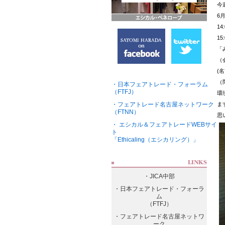
今
6
1
1
「
（
(
（問
・日本フェアトレード・フォーラム
（FTFJ）
環
・フェアトレード名古屋ネットワーク
ま
（FTNN）
思
・ エシカル＆フェアトレードWEBサイ
ト
「Ethicaling（エシカリング）」
・JICA中部
・日本フェアトレード・フォーラ
ム
（FTFJ）
・フェアトレード名古屋ネットワ
ーク