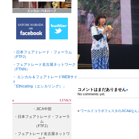
・日本フェアトレード・フォーラム
（FTFJ）
・フェアトレード名古屋ネットワーク
（FTNN）
・ エシカル＆フェアトレードWEBサイ
ト
「Ethicaling（エシカリング）」
コメントはまだありません
»
No comments yet.
・JICA中部
«
ワールドコラボフェスタのJICA&な
・日本フェアトレード・フォーラ
ム
（FTFJ）
・フェアトレード名古屋ネットワ
ーク