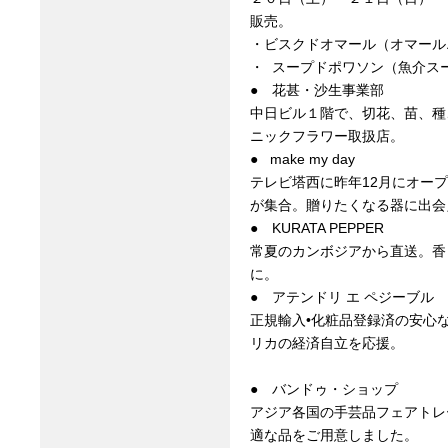
販売。
・ビスクドオマール（オマール
・ スープドポワソン（魚介ス
● 花甚・沙生事業部
中日ビル１階で、切花、苗、種
ニックフラワー取扱店。
● make my day
テレビ塔西に昨年12月にオー
が集合。贈りたくなる器に出会
● KURATA PEPPER
常夏のカンボジアから直送。香
に。
● アテンドリ エ ペジーブル
正規輸入•化粧品登録済の安心
リカの経済自立を応援。
● バンドゥ・ショップ
アジア各国の手芸品フェアトレ
適な品をご用意しました。