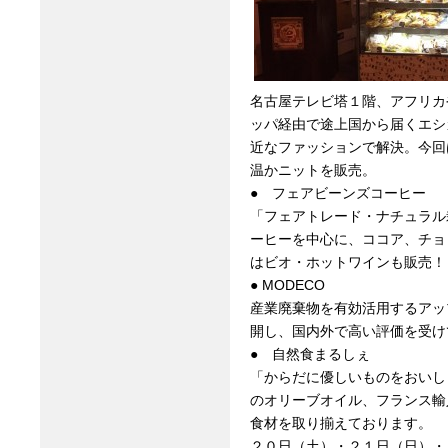
名古屋テレビ塔１階、アフリカ
ッパ経由で途上国から届くエシ
近なファッションで解決。今回
温かニットを販売。
● フェアビーンズコーヒー
「フェアトレード・ナチュラル
ーヒーを中心に、ココア、チョ
はビオ・ホットワインも販売！
● MODECO
産業廃棄物を有効活用するアッ
開し、国内外で高い評価を受け
● 自然食まるしぇ
「からだに優しいものをおいし
のオリーブオイル、フランス輸
食材を取り揃えております。
２０日（土）・２１日（日）・