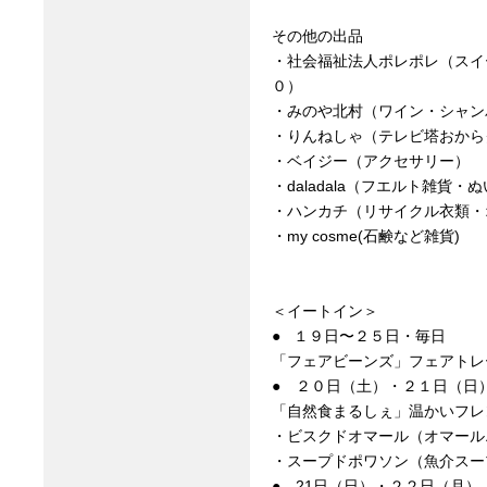
その他の出品
・社会福祉法人ポレポレ（スイ
０）
・みのや北村（ワイン・シャン
・りんねしゃ（テレビ塔おから
・ベイジー（アクセサリー）
・daladala（フエルト雑貨・
・ハンカチ（リサイクル衣類・
・my cosme(石鹸など雑貨)
＜イートイン＞
● １９日〜２５日・毎日
「フェアビーンズ」フェアトレ
● ２０日（土）・２１日（日
「自然食まるしぇ」温かいフレ
・ビスクドオマール（オマール
・スープドポワソン（魚介スー
● 21日（日）・２２日（月）