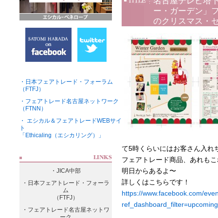
名古屋テレビ塔下
ー・ガーデン」
のクリスマス・
・日本フェアトレード・フォーラム
（FTFJ）
・フェアトレード名古屋ネットワーク
（FTNN）
・ エシカル＆フェアトレードWEBサイ
ト
「Ethicaling（エシカリング）」
て5時くらいにはお客さん入れ
フェアトレード商品、あれもこ
明日からあるよ〜
・JICA中部
詳しくはこちらです！
・日本フェアトレード・フォーラ
ム
https://www.facebook.com/ev
（FTFJ）
ref_dashboard_filter=upcoming
・フェアトレード名古屋ネットワ
ーク