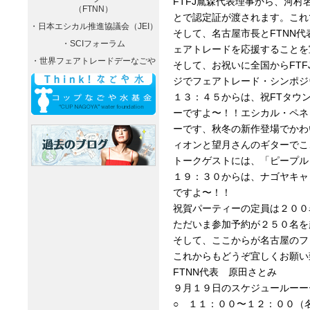
FTFJ胤森代表理事から、河
（FTNN）
とで認定証が渡されます。これ
・日本エシカル推進協議会（JEI）
そして、名古屋市長とFTNN
・SCIフォーラム
ェアトレードを応援することを
・世界フェアトレードデーなごや
そして、お祝いに全国からFT
ジでフェアトレード・シンポジ
１３：４５からは、祝FTタウ
ーですよ〜！！エシカル・ペネ
ーです、秋冬の新作登場でかわ
ィオンと望月さんのギターでこ
トークゲストには、「ピープル
１９：３０からは、ナゴヤキャ
ですよ〜！！
祝賀パーティーの定員は２００
ただいま参加予約が２５０名を
そして、ここからが名古屋のフ
これからもどうぞ宜しくお願い
FTNN代表 原田さとみ
９月１９日のスケジュールーー
○ １１：００〜１２：００（