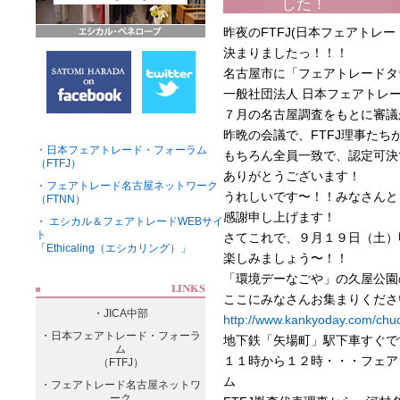
した！
昨夜のFTFJ(日本フェアトレ
決まりましたっ！！！
名古屋市に「フェアトレードタ
一般社団法人 日本フェアトレ
７月の名古屋調査をもとに審議
昨晩の会議で、FTFJ理事たち
・日本フェアトレード・フォーラム
もちろん全員一致で、認定可決
（FTFJ）
ありがとうございます！
・フェアトレード名古屋ネットワーク
うれしいです〜！！みなさんと
（FTNN）
感謝申し上げます！
・ エシカル＆フェアトレードWEBサイ
ト
さてこれで、９月１９日（土）
「Ethicaling（エシカリング）」
楽しみましょう〜！！
「環境デーなごや」の久屋公園
ここにみなさんお集まりくださ
・JICA中部
http://www.kankyoday.com/chuo
・日本フェアトレード・フォーラ
地下鉄「矢場町」駅下車すぐで
ム
１１時から１２時・・・フェア
（FTFJ）
ム
・フェアトレード名古屋ネットワ
ーク