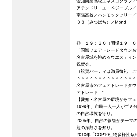
愛知商業高校ユネスコクラブ／愛知大学S
アテンドリ・エ・ペジーブル／
南陽高校／ハンモックツリー／
３８（みつばち）／Mond
◎ １９：３０（開場１９：０
「国際フェアトレードタウン名
名古屋城を眺めるウエスティン
祝賀会。
（祝賀パーティは満員御礼！ご
＾＾＾＾＾＾＾＾＾＾＾＾＾＾
名古屋市のフェアトレードタウ
アトレード！”
【愛知・名古屋の環境からフェ
1999年、市民一人一人がゴ
の自然環境を守り。
2005年、自然の叡智がテー
題の深刻さを知り。
2010年「COP10生物多様