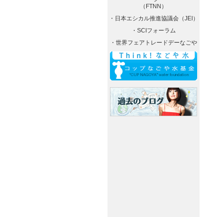
（FTNN）
・日本エシカル推進協議会（JEI）
・SCIフォーラム
・世界フェアトレードデーなごや