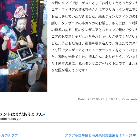
今日のルププでは、ゲストとしてお越しくださったタン
ニア・フィリアの清水邦子さんにアフリカ・タンザニア
お話しをしていただきました。絵画ティンガティンガの
話し、タンザニアの布カンガのお話し、さらには、９時
の時差のある、朝のタンザニアとスカイプで繋いでタン
ニアのお友達と子どもたちをおしゃべりさせてください
した。子どもたちは、画面を覗き込んで、覚えたてのス
ヒリ語でタンザニアとコミュニケーションをとっていま
た。素敵な光景でした。清水さん、ありがとうございま
た！来年の夏に、私もタンザニアへ行く予定です！また
きな国が増えそうです！
Date：2012.06.23 ｜ 18:41 ｜
Comments 
メントはまだありません
»
 comments yet.
６月のルププ
アジア各国事情と海外展開支援策セミナー@JIC