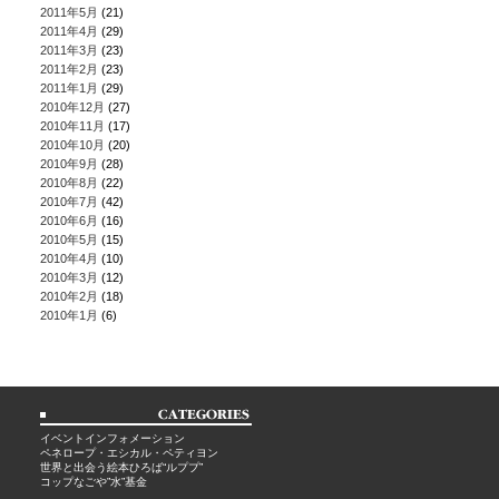
2011年5月
(21)
2011年4月
(29)
2011年3月
(23)
2011年2月
(23)
2011年1月
(29)
2010年12月
(27)
2010年11月
(17)
2010年10月
(20)
2010年9月
(28)
2010年8月
(22)
2010年7月
(42)
2010年6月
(16)
2010年5月
(15)
2010年4月
(10)
2010年3月
(12)
2010年2月
(18)
2010年1月
(6)
イベントインフォメーション
ペネロープ・エシカル・ペティヨン
世界と出会う絵本ひろば“ルププ”
コップなごや”水”基金