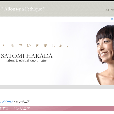
エシカ
原
ップページ
> タンザニア
タンザニア