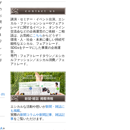
ザ
の
お
講演・セミナー・イベント出演。エシ
間
カル・ファッションショーやフェアト
レードに関するイベント、オンライン
ザ
交流会などの企画運営のご依頼・ご相
ま
談は、お気軽に
こちら
からどうぞ！
環境・人・社会・未来に優しい持続可
ワ
能性なエシカル、フェアトレード、
し
SDGsをテーマにした事業の企画運
営。
し
専門：フェアトレードタウン／エシカ
ルファッション／エシカル消費／フェ
好
アトレード。
(0)
エシカルな活動や想いが
新聞・雑誌に
も掲載
。
実際の
新聞コラムや新聞記事、雑誌記
事
をご覧いただけます。
A
»