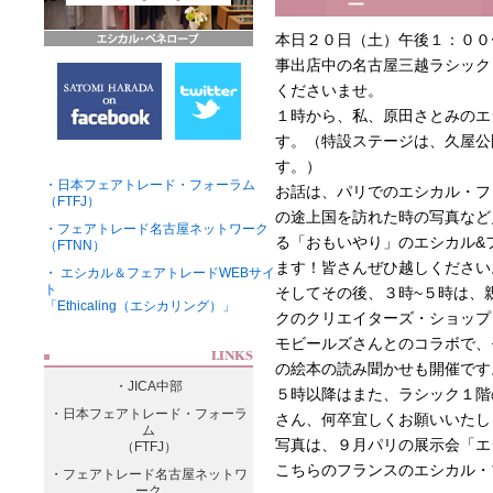
ー
本日２０日（土）午後１：００
事出店中の名古屋三越ラシック
くださいませ。
１時から、私、原田さとみのエ
す。（特設ステージは、久屋公
す。）
・日本フェアトレード・フォーラム
お話は、パリでのエシカル・フ
（FTFJ）
の途上国を訪れた時の写真など
・フェアトレード名古屋ネットワーク
る「おもいやり」のエシカル&
（FTNN）
ます！皆さんぜひ越しください
・ エシカル＆フェアトレードWEBサイ
ト
そしてその後、３時~５時は、
「Ethicaling（エシカリング）」
クのクリエイターズ・ショップ
モビールズさんとのコラボで、
の絵本の読み聞かせも開催です
・JICA中部
５時以降はまた、ラシック１階
・日本フェアトレード・フォーラ
さん、何卒宜しくお願いいたし
ム
写真は、９月パリの展示会「エ
（FTFJ）
こちらのフランスのエシカル・
・フェアトレード名古屋ネットワ
ーク