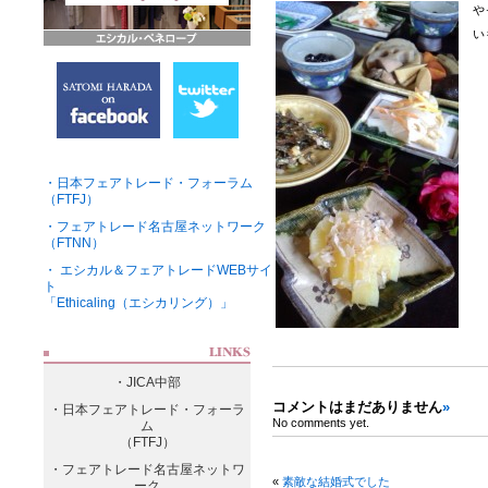
や
い
・日本フェアトレード・フォーラム
（FTFJ）
・フェアトレード名古屋ネットワーク
（FTNN）
・ エシカル＆フェアトレードWEBサイ
ト
「Ethicaling（エシカリング）」
・JICA中部
コメントはまだありません
»
・日本フェアトレード・フォーラ
No comments yet.
ム
（FTFJ）
・フェアトレード名古屋ネットワ
«
素敵な結婚式でした
ーク