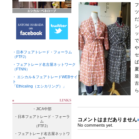
フ
ツ
だ
シ
ッ
で
や
・日本フェアトレード・フォーラム
セ
（FTFJ）
ば
・フェアトレード名古屋ネットワーク
夏
（FTNN）
並
・ エシカル＆フェアトレードWEBサイ
ト
古
「Ethicaling（エシカリング）」
ら
・JICA中部
・日本フェアトレード・フォーラ
コメントはまだありません
ム
No comments yet.
（FTFJ）
・フェアトレード名古屋ネットワ
ーク