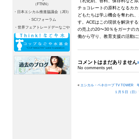
（乳化剤、香料、保存料など添
（FTNN）
チョコレートの原料となるカカ
・日本エシカル推進協議会（JEI）
どもたちは学ぶ機会を奪われ、
・SCIフォーラム
す。ACEはこの現状を解決す
・世界フェアトレードデーなごや
の売上の20〜30％をガーナ
働から守り、教育支援の活動に
コメントはまだありません
No comments yet.
«
エシカル・ペネロープ TV TOWER
１月５日（日）