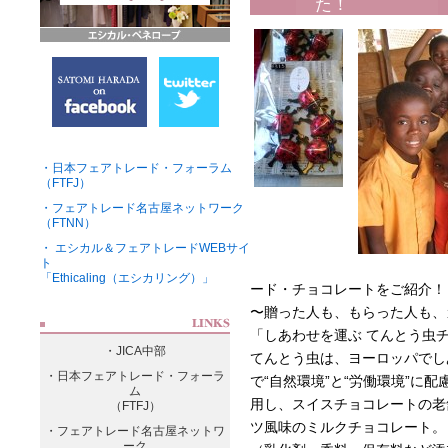
た！
・日本フェアトレード・フォーラム
（FTFJ）
・フェアトレード名古屋ネットワーク
（FTNN）
・ エシカル＆フェアトレードWEBサイ
ト
「Ethicaling（エシカリング）」
ード・チョコレートをご紹介！
〜贈った人も、もらった人も、
「しあわせを運ぶ てんとう虫
・JICA中部
てんとう虫は、ヨーロッパでし
・日本フェアトレード・フォーラ
で“自然環境”と“労働環境”に
ム
用し、スイスチョコレートの老
（FTFJ）
ツ風味のミルクチョコレート。
・フェアトレード名古屋ネットワ
ーク